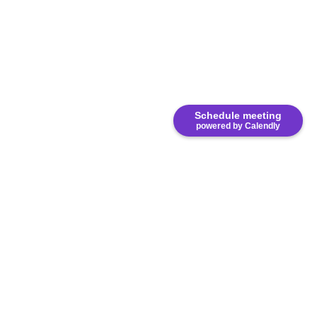
Schedule meeting
powered by Calendly
8333 NW 53rd Street, Suite 450. Miami, FL 33166.
United States.
(305) 767-2777
www.e-saurio.com