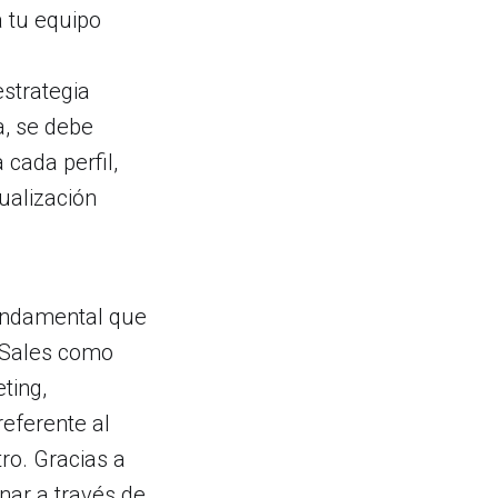
a tu equipo
strategia
a, se debe
 cada perfil,
ualización
fundamental que
tzSales como
ting,
referente al
ro. Gracias a
onar a través de