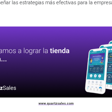
señar las estrategias más efectivas para la empres
www.quartzsales.com