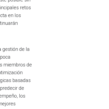
incipales retos
cta en los
ntinuarán
 gestión de la
 poca
 los miembros de
ptimización
ógicas basadas
 predecir de
sempeño, los
mejores