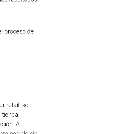
el proceso de
 retail, se
 tienda,
ción. Al
ste posible sin