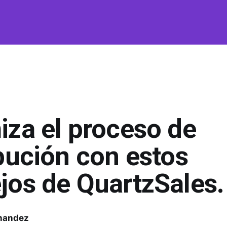
l
iza el proceso de
ibución con estos
jos de QuartzSales.
nandez