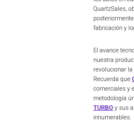
QuartzSales, o
posteriormente 
fabricación y lo
El avance tecn
nuestra producti
revolucionar l
Recuerda que
comerciales y 
metodología ún
TURBO
y sus a
innumerables.