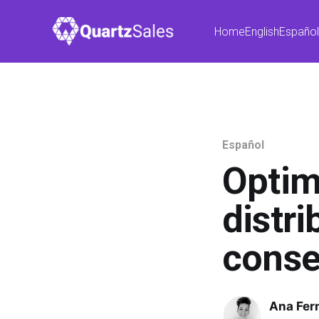
Home
English
Españo
Español
Optim
distr
conse
Ana Fer