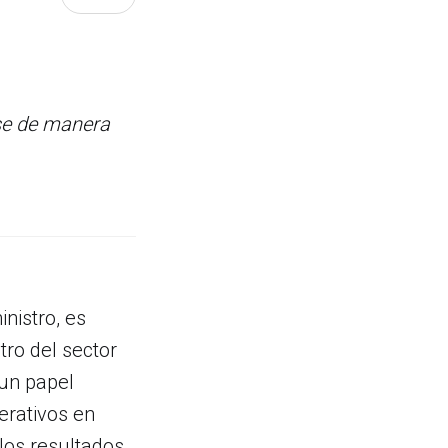
rse de manera
nistro, es
ro del sector
 un papel
erativos en
los resultados