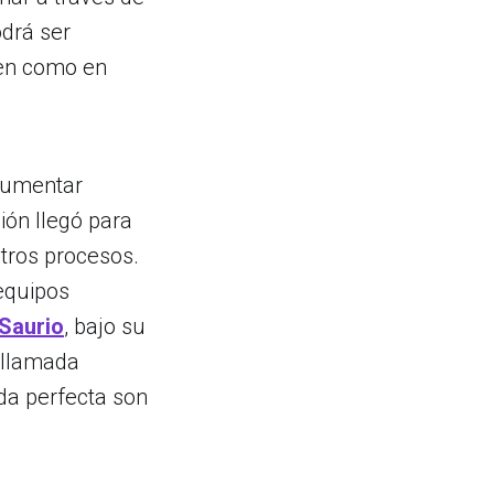
drá ser
cen como en
 aumentar
ción llegó para
tros procesos.
equipos
·Saurio
, bajo su
 llamada
nda perfecta son