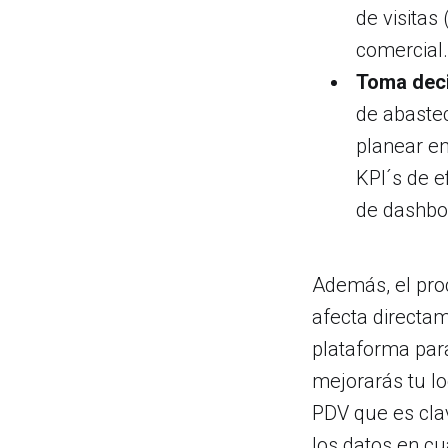
de visitas
comercial.
Toma deci
de abastec
planear en
KPI´s de e
de dashboa
Además, el pro
afecta directa
plataforma para
mejorarás tu lo
PDV que es clav
los datos en cu