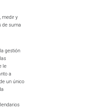
, medir y
es de suma
la gestión
las
 le
anto a
sde un único
da
lendarios