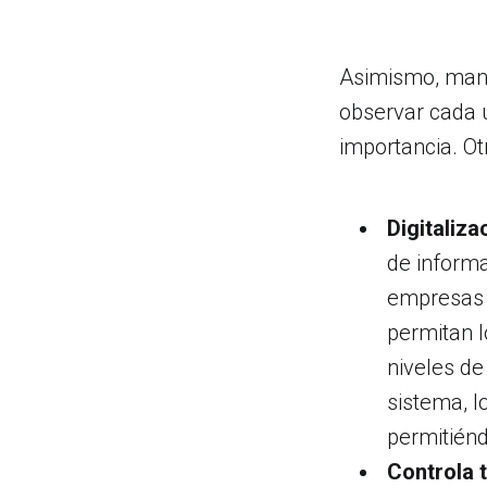
Asimismo, mante
observar cada 
importancia. O
Digitaliz
de informa
empresas d
permitan l
niveles de
sistema, l
permitiénd
Controla 