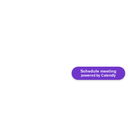
Schedule meeting
powered by Calendly
8333 NW 53rd Street, Suite 450. Miami, FL 33166.
United States.