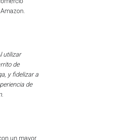
 comercio
o Amazon.
utilizar
rrito de
, y fidelizar a
periencia de
n.
 con un mayor