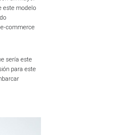
e este modelo
ido
el e-commerce
e sería este
sión para este
mbarcar