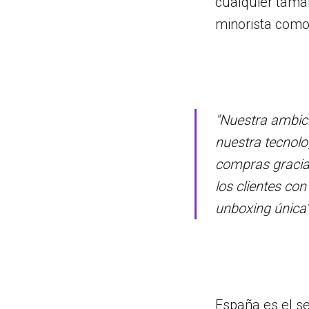
cualquier tama
minorista como
"Nuestra ambici
nuestra tecnolo
compras gracias
los clientes co
unboxing única"
España es el s