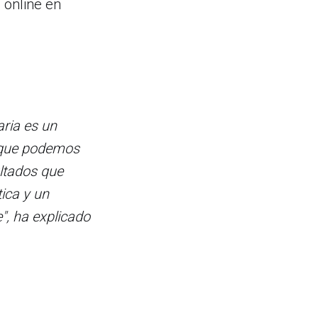
 online en
ria es un
s que podemos
ultados que
ica y un
e", ha explicado