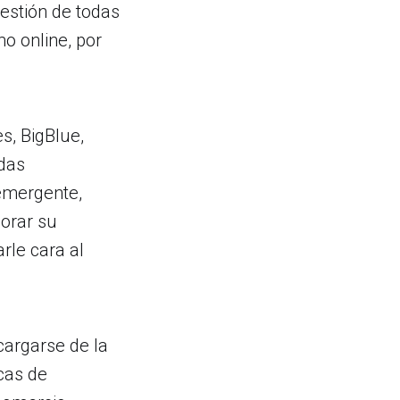
estión de todas
mo online, por
s, BigBlue,
ndas
 emergente,
jorar su
rle cara al
cargarse de la
cas de