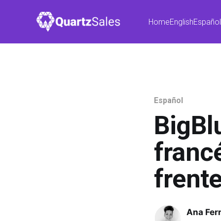
Home
English
Españo
Español
BigBl
franc
frent
Ana Fer