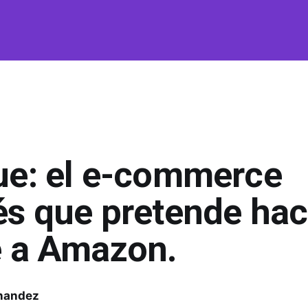
l
ue: el e-commerce
és que pretende hac
e a Amazon.
nandez