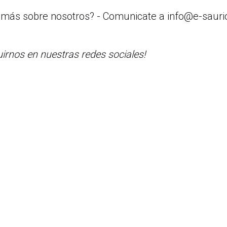
 más sobre nosotros? - Comunicate a info@e-saur
uirnos en nuestras redes sociales!
8333 NW 53rd Street, Suite 450. Miami, FL 33
(305) 767-2777