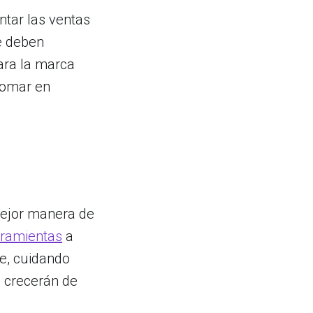
ntar las ventas
e deben
ara la marca
tomar en
mejor manera de
rramientas
a
te, cuidando
s crecerán de