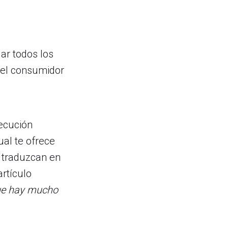
ar todos los
y el consumidor
ecución
cual te ofrece
 traduzcan en
rtículo
ue hay mucho