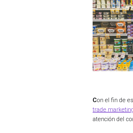
C
on el fin de 
trade marketin
atención del c