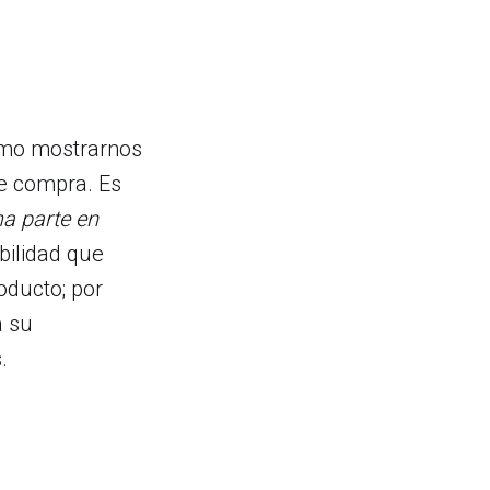
omo mostrarnos
de compra. Es
ma parte en
ibilidad que
oducto; por
a su
.