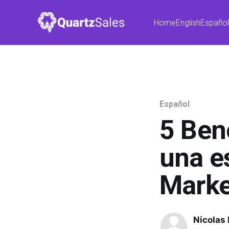
Home
English
Españo
Español
5 Ben
una e
Marke
Nicolas