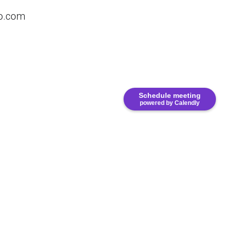
io.com
Schedule meeting
powered by Calendly
166. United States.